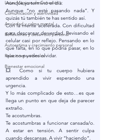
Listas Mágicas de Conexión✨
Aunque ya terminó el día.
Aunque “no esté pasando nada”. Y 
Comunicación y asertividad
quizás tú también te has sentido así.
Ansiedad y calma mental
Con la mente acelerada. Con dificultad 
para descansar de verdad. Revisando el 
Reflexiones y desarrollo personal
celular casi por reflejo. Pensando en lo 
Autoestima y crecimiento personal
que falta, en lo que podría pasar, en lo 
que no puedes olvidar.
Relaciones y vínculos
Bienestar emocional
💥 Como si tu cuerpo hubiera 
aprendido a vivir esperando una 
urgencia.
Y lo más complicado de esto…es que 
llega un punto en que deja de parecer 
extraño.
Te acostumbras.
Te acostumbras a funcionar cansada/o. 
A estar en tensión. A sentir culpa 
cuando descansas. A vivir “haciendo”.