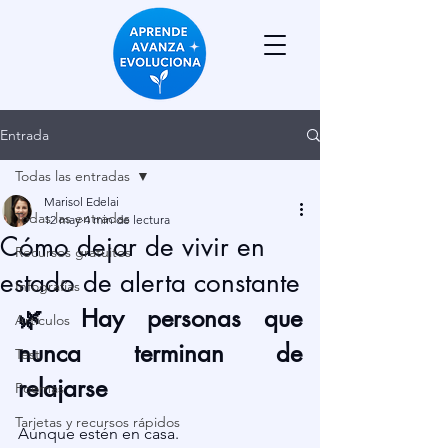
Entrada
Todas las entradas
Marisol Edelai
Todas las entradas
12 may
4 min de lectura
Cómo dejar de vivir en
Recursos gratuitos
estado de alerta constante
Infografías
🌿 Hay personas que 
Artículos
nunca terminan de 
Test
relajarse
Poemas
Tarjetas y recursos rápidos
Aunque estén en casa. 