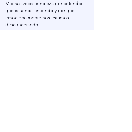
Muchas veces empieza por entender 
qué estamos sintiendo y por qué 
emocionalmente nos estamos 
desconectando.
Si sientes que últimamente te cuesta 
expresar lo que necesitas, poner 
límites o sentirte realmente 
escuchada/o, quizás este recurso 
pueda ayudarte.
Es un ebook pensado para ayudarte a 
expresar lo que sientes con más 
claridad, conectar mejor con los 
demás y construir relaciones más 
conscientes y saludables.