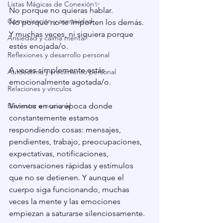
Listas Mágicas de Conexión✨
No porque no quieras hablar.
Comunicación y asertividad
No porque no te importen los demás.
Y muchas veces, ni siquiera porque 
Ansiedad y calma mental
estés enojada/o.
Reflexiones y desarrollo personal
A veces simplemente estás 
Autoestima y crecimiento personal
emocionalmente agotada/o.
Relaciones y vínculos
Bienestar emocional
Vivimos en una época donde 
constantemente estamos 
respondiendo cosas: mensajes, 
pendientes, trabajo, preocupaciones, 
expectativas, notificaciones, 
conversaciones rápidas y estímulos 
que no se detienen. Y aunque el 
cuerpo siga funcionando, muchas 
veces la mente y las emociones 
empiezan a saturarse silenciosamente.