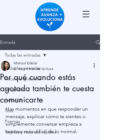
Entrada
Todas las entradas
Marisol Edelai
Todas las entradas
27 may
4 min de lectura
Por qué cuando estás
Recursos gratuitos
agotada también te cuesta
Infografías
comunicarte
Artículos
Hay momentos en que responder un 
Test
mensaje, explicar cómo te sientes o 
Poemas
simplemente conversar empieza a 
sentirse más difícil de lo normal.
Tarjetas y recursos rápidos