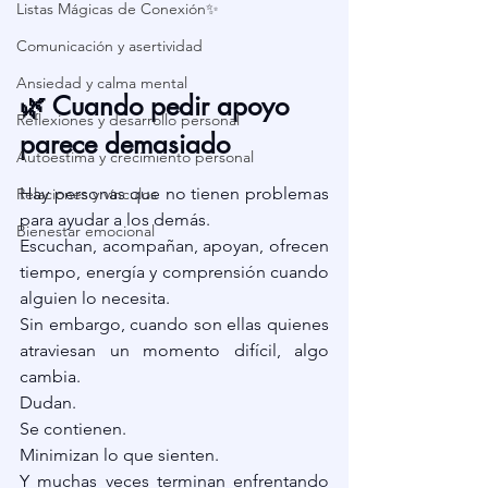
Listas Mágicas de Conexión✨
Comunicación y asertividad
Ansiedad y calma mental
🌿 Cuando pedir apoyo 
Reflexiones y desarrollo personal
parece demasiado
Autoestima y crecimiento personal
Hay personas que no tienen problemas 
Relaciones y vínculos
para ayudar a los demás.
Bienestar emocional
Escuchan, acompañan, apoyan, ofrecen 
tiempo, energía y comprensión cuando 
alguien lo necesita.
Sin embargo, cuando son ellas quienes 
atraviesan un momento difícil, algo 
cambia.
Dudan.
Se contienen.
Minimizan lo que sienten.
Y muchas veces terminan enfrentando 