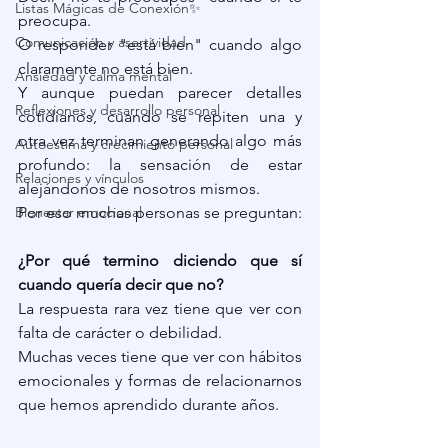
Listas Mágicas de Conexión✨
preocupa.
Comunicación y asertividad
O responder "está bien" cuando algo 
claramente no está bien.
Ansiedad y calma mental
Y aunque puedan parecer detalles 
Reflexiones y desarrollo personal
cotidianos, cuando se repiten una y 
otra vez terminan generando algo más 
Autoestima y crecimiento personal
profundo: la sensación de estar 
Relaciones y vínculos
alejándonos de nosotros mismos.
Bienestar emocional
Por eso muchas personas se preguntan:
¿Por qué termino diciendo que sí 
cuando quería decir que no?
La respuesta rara vez tiene que ver con 
falta de carácter o debilidad.
Muchas veces tiene que ver con hábitos 
emocionales y formas de relacionarnos 
que hemos aprendido durante años.