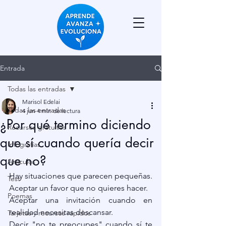
Entrada
Todas las entradas
Marisol Edelai
Todas las entradas
4 jun
4 min de lectura
¿Por qué termino diciendo
Recursos gratuitos
que sí cuando quería decir
Infografías
que no?
Artículos
Hay situaciones que parecen pequeñas.
Test
Aceptar un favor que no quieres hacer.
Poemas
Aceptar una invitación cuando en 
realidad necesitas descansar.
Tarjetas y recursos rápidos
Decir "no te preocupes" cuando sí te 