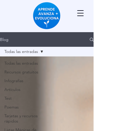
Blog
Todas las entradas
Todas las entradas
Recursos gratuitos
Infografías
Artículos
Test
Poemas
Tarjetas y recursos
rápidos
Listas Mágicas de