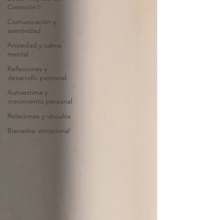
Conexión✨
Comunicación y
asertividad
Ansiedad y calma
mental
Reflexiones y
desarrollo personal
Autoestima y
crecimiento personal
Relaciones y vínculos
Bienestar emocional