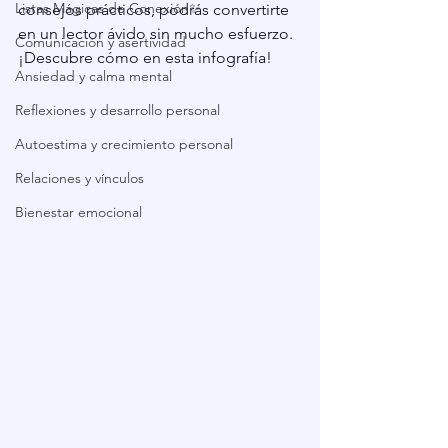
Listas Mágicas de Conexión✨
consejos prácticos, podrás convertirte 
en un lector ávido sin mucho esfuerzo. 
Comunicación y asertividad
¡Descubre cómo en esta infografía!
Ansiedad y calma mental
Reflexiones y desarrollo personal
Autoestima y crecimiento personal
Relaciones y vínculos
Bienestar emocional