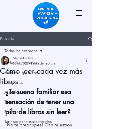
Entrada
Todas las entradas
Marisol Edelai
Todas las entradas
25 oct 2024
1 min de lectura
Cómo leer cada vez más
Recursos gratuitos
libros
Infografías
¿Te suena familiar esa 
Artículos
sensación de tener una 
Test
pila de libros sin leer? 
Poemas
Tarjetas y recursos rápidos
¡No te preocupes! Con nuestros 