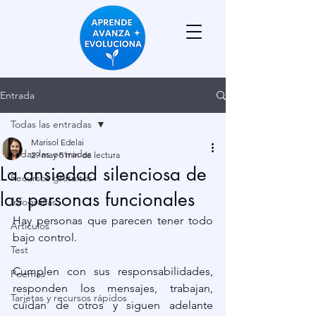
Entrada
Todas las entradas
Marisol Edelai
Todas las entradas
29 may
5 min de lectura
La ansiedad silenciosa de
Recursos gratuitos
las personas funcionales
Infografías
Hay personas que parecen tener todo 
Artículos
bajo control.
Test
Cumplen con sus responsabilidades, 
Poemas
responden los mensajes, trabajan, 
Tarjetas y recursos rápidos
cuidan de otros y siguen adelante 