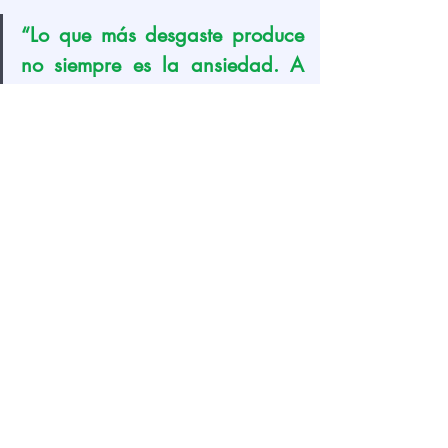
“Lo que más desgaste produce 
no siempre es la ansiedad. A 
veces es acostumbrarse a vivir 
con ella.”
Una reflexión final
La ansiedad silenciosa suele 
esconderse detrás de la eficiencia, la 
responsabilidad y la capacidad de 
seguir adelante.
Pero seguir funcionando no siempre 
significa estar bien.
A veces el verdadero acto de fortaleza 