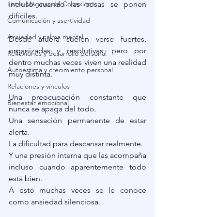
Listas Mágicas de Conexión✨
incluso cuando las cosas se ponen 
difíciles.
Comunicación y asertividad
Ansiedad y calma mental
Desde afuera suelen verse fuertes, 
organizadas y resolutivas, pero por 
Reflexiones y desarrollo personal
dentro muchas veces viven una realidad 
Autoestima y crecimiento personal
muy distinta.
Relaciones y vínculos
Una preocupación constante que 
Bienestar emocional
nunca se apaga del todo.
Una sensación permanente de estar 
alerta.
La dificultad para descansar realmente.
Y una presión interna que las acompaña 
incluso cuando aparentemente todo 
está bien.
A esto muchas veces se le conoce 
como ansiedad silenciosa.