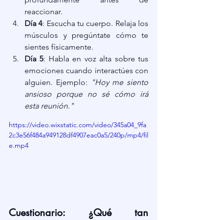
reaccionar.
Día 4
: Escucha tu cuerpo. Relaja los 
músculos y pregúntate cómo te 
sientes físicamente.
Día 5
: Habla en voz alta sobre tus 
emociones cuando interactúes con 
alguien. Ejemplo: 
"Hoy me siento 
ansioso porque no sé cómo irá 
esta reunión."
https://video.wixstatic.com/video/345a04_9fa
2c3e56f484a949128df4907eac0a5/240p/mp4/fil
e.mp4
Cuestionario: ¿Qué tan 