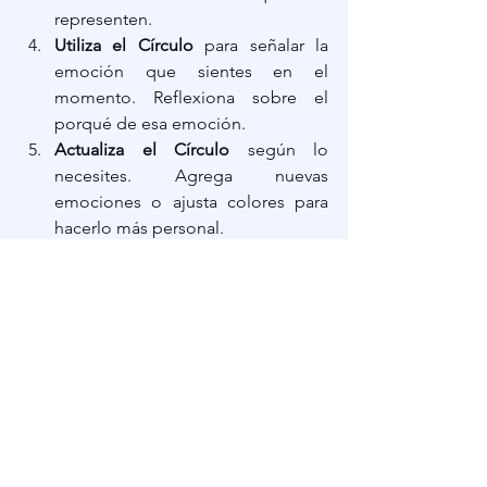
representen.
Utiliza el Círculo
 para señalar la 
emoción que sientes en el 
momento. Reflexiona sobre el 
porqué de esa emoción.
Actualiza el Círculo
 según lo 
necesites. Agrega nuevas 
emociones o ajusta colores para 
hacerlo más personal.
Este ejercicio te ayudará a visualizar y 
reconocer tus emociones de manera 
práctica y efectiva. ¡Disfruta explorando 
tus emociones!
Consejos Extras:
Si prefieres, puedes imprimir una 
plantilla circular y agregar las 
emociones directamente allí.
No te sientas limitado a las 