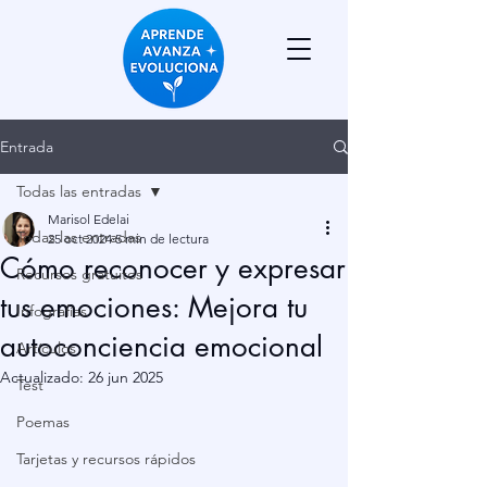
Entrada
Todas las entradas
Marisol Edelai
Todas las entradas
25 oct 2024
5 min de lectura
Cómo reconocer y expresar
Recursos gratuitos
tus emociones: Mejora tu
Infografías
autoconciencia emocional
Artículos
Actualizado:
26 jun 2025
Test
Poemas
Tarjetas y recursos rápidos