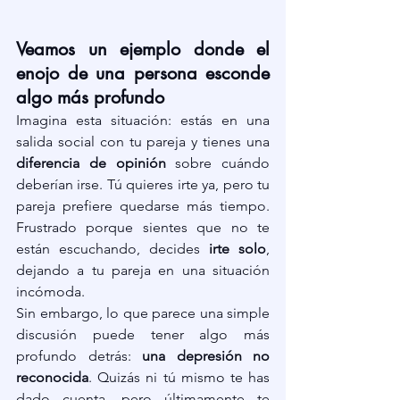
Veamos un ejemplo donde el 
enojo de una persona esconde 
algo más profundo
Imagina esta situación: estás en una 
salida social con tu pareja y tienes una 
diferencia de opinión
 sobre cuándo 
deberían irse. Tú quieres irte ya, pero tu 
pareja prefiere quedarse más tiempo. 
Frustrado porque sientes que no te 
están escuchando, decides 
irte solo
, 
dejando a tu pareja en una situación 
incómoda.
Sin embargo, lo que parece una simple 
discusión puede tener algo más 
profundo detrás: 
una depresión no 
reconocida
. Quizás ni tú mismo te has 
dado cuenta, pero últimamente te 