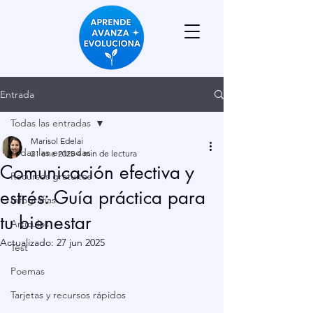
Entrada
Todas las entradas
Marisol Edelai
Todas las entradas
21 ene 2025
4 min de lectura
Comunicación efectiva y
Recursos gratuitos
estrés: Guía práctica para
Infografías
tu bienestar
Artículos
Actualizado:
27 jun 2025
Test
Poemas
Tarjetas y recursos rápidos