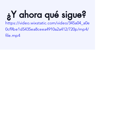
¿Y ahora qué sigue? 
https://video.wixstatic.com/video/345a04_a0e
0cf9be1d5435ea8ceea4910a2a412/720p/mp4/
file.mp4
"
El poder de la 
comunicación efectiva"