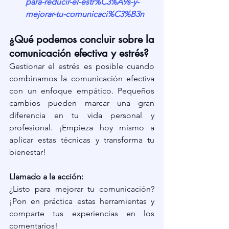
para-reducir-el-estr%C3%A9s-y-
mejorar-tu-comunicaci%C3%B3n
¿Qué podemos concluir sobre la 
comunicación efectiva y estrés?
Gestionar el estrés es posible cuando 
combinamos la comunicación efectiva 
con un enfoque empático. Pequeños 
cambios pueden marcar una gran 
diferencia en tu vida personal y 
profesional. ¡Empieza hoy mismo a 
aplicar estas técnicas y transforma tu 
bienestar!
Llamado a la acción:
¿Listo para mejorar tu comunicación? 
¡Pon en práctica estas herramientas y 
comparte tus experiencias en los 
comentarios!